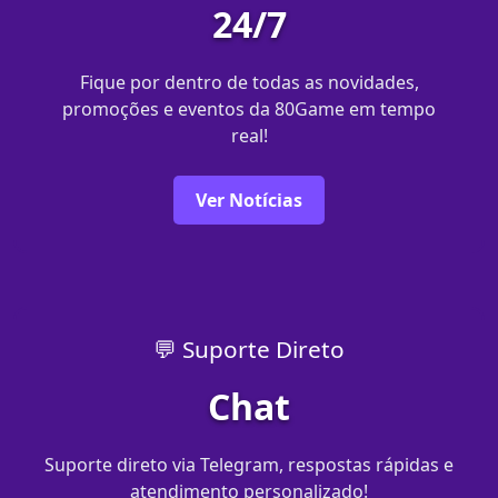
24/7
Fique por dentro de todas as novidades,
promoções e eventos da 80Game em tempo
real!
Ver Notícias
💬 Suporte Direto
Chat
Suporte direto via Telegram, respostas rápidas e
atendimento personalizado!