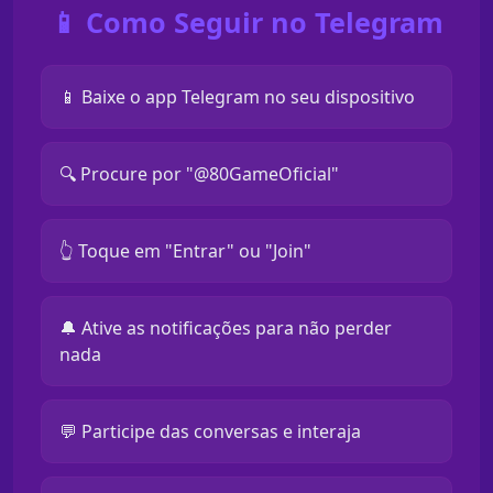
📱 Como Seguir no Telegram
📱 Baixe o app Telegram no seu dispositivo
🔍 Procure por "@80GameOficial"
👆 Toque em "Entrar" ou "Join"
🔔 Ative as notificações para não perder
nada
💬 Participe das conversas e interaja