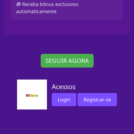
🎁 Receba bônus exclusivos
automaticamente
SEGUIR AGORA
Acessos
Login
Registrar-se