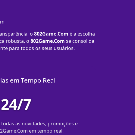
am
ransparência, o
802Game.Com
é a escolha
nça robusta, o
802Game.Com
se consolida
nte para todos os seus usuários.
cias em Tempo Real
24/7
e todas as novidades, promoções e
02Game.Com em tempo real!