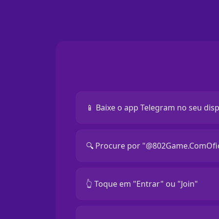
📱 Baixe o app Telegram no seu disp
🔍 Procure por "@802Game.ComOfic
👆 Toque em "Entrar" ou "Join"