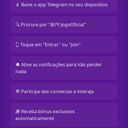
📱 Baixe o app Telegram no seu dispositivo
🔍 Procure por "@7Y JogoOficial"
👆 Toque em "Entrar" ou "Join"
🔔 Ative as notificações para não perder
nada
💬 Participe das conversas e interaja
🎁 Receba bônus exclusivos
automaticamente