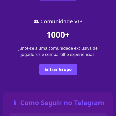
👥 Comunidade VIP
1000+
Junte-se a uma comunidade exclusiva de
jogadores e compartilhe experiências!
Entrar Grupo
📱 Como Seguir no Telegram