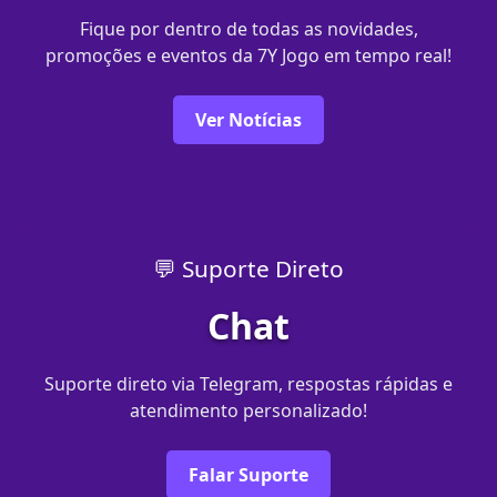
Fique por dentro de todas as novidades,
promoções e eventos da 7Y Jogo em tempo real!
Ver Notícias
💬 Suporte Direto
Chat
Suporte direto via Telegram, respostas rápidas e
atendimento personalizado!
Falar Suporte